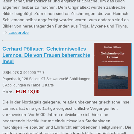
lateinischer, französischer und englischer Sprache, um das Buch
allgemein lesbar zu machen. Dem Originaltext wurden zahlreiche
Bilder beigefügt. Zum einen sind es Zeichnungen, die von Heinrich
Schliemann selbst angefertigt worden waren, zum anderen sind es
Bilder von herausragenden Funden aus Troja, Mykene und Tiryns.
=>
Leseprobe
Gerhard Pöllauer: Geheimnisvolles
Lemnos. Die von Frauen beherrschte
Insel
ISBN: 978-3-902096-77-7
Paperback, 128 Seiten, 97 Schwarzweiß-Abbildungen,
3 Abbildungen in Farbe, 1 Karte
Preis:
EUR 13,00
Die in der Nordägäis gelegene, relativ unbekannte griechische Insel
Lemnos hat eine großartige vorgeschichtliche Vergangenheit
vorzuweisen. Vor 5000 Jahren entwickelte sich hier eine
bedeutende Hochkultur mit eindrucksvollen Stadtanlagen,
mächtigen Felsbauten und Ehrfurcht einflößenden Heiligtümern. Die
Entdeckung der frühbronzezeitlichen Fundstätte von Poliochni gilt